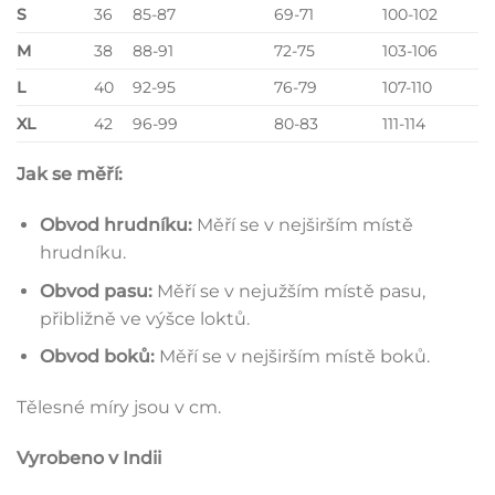
S
36
85-87
69-71
100-102
M
38
88-91
72-75
103-106
L
40
92-95
76-79
107-110
XL
42
96-99
80-83
111-114
Jak se měří:
Obvod hrudníku:
Měří se v nejširším místě
hrudníku.
Obvod pasu:
Měří se v nejužším místě pasu,
přibližně ve výšce loktů.
Obvod boků:
Měří se v nejširším místě boků.
Tělesné míry jsou v cm.
Vyrobeno v Indii