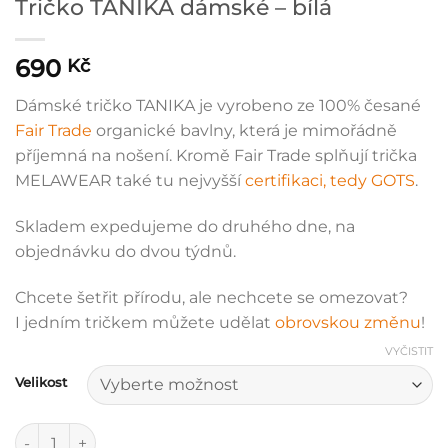
Tričko TANIKA dámské – bílá
690
Kč
Dámské tričko TANIKA je vyrobeno ze 100% česané
Fair Trade
organické bavlny, která je mimořádně
příjemná na nošení. Kromě Fair Trade splňují trička
MELAWEAR také tu nejvyšší
certifikaci, tedy GOTS
.
Skladem expedujeme do druhého dne, na
objednávku do dvou týdnů.
Chcete šetřit přírodu, ale nechcete se omezovat?
I jedním tričkem můžete udělat
obrovskou změnu
!
VYČISTIT
Velikost
Tričko TANIKA dámské - bílá množství