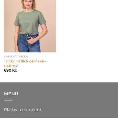
DÁMSKÁ TRIČKA
Tričko KHIRA dámské –
mátová
690
Kč
MENU
Platby a doručení