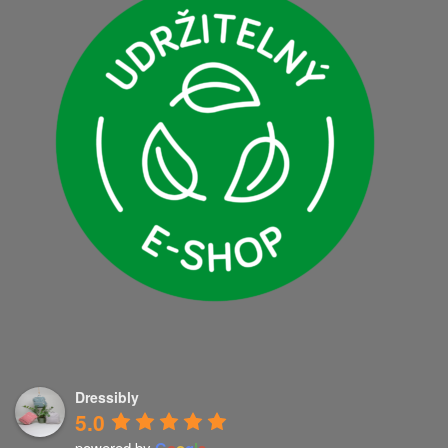
Dressibly
5.0
powered by