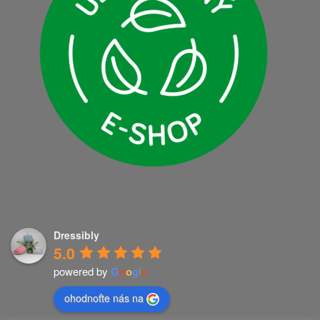
Dressibly
5.0
powered by
G
o
o
g
l
e
ohodnoťte nás na