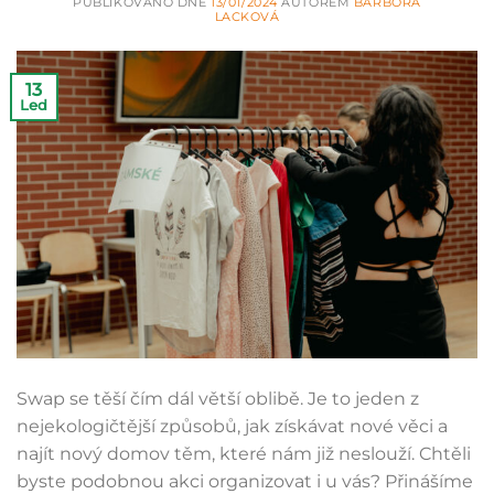
PUBLIKOVÁNO DNE
13/01/2024
AUTOREM
BARBORA
LACKOVÁ
13
Led
Swap se těší čím dál větší oblibě. Je to jeden z
nejekologičtější způsobů, jak získávat nové věci a
najít nový domov těm, které nám již neslouží. Chtěli
byste podobnou akci organizovat i u vás? Přinášíme