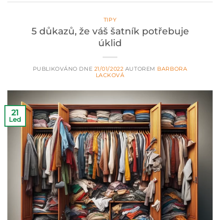
TIPY
5 důkazů, že váš šatník potřebuje
úklid
PUBLIKOVÁNO DNE
21/01/2022
AUTOREM
BARBORA
LACKOVÁ
21
Led