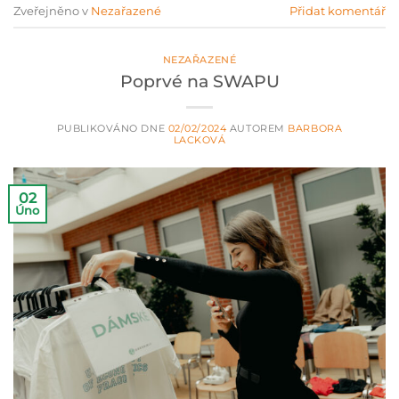
Zveřejněno v
Nezařazené
Přidat komentář
NEZAŘAZENÉ
Poprvé na SWAPU
PUBLIKOVÁNO DNE
02/02/2024
AUTOREM
BARBORA
LACKOVÁ
02
Úno