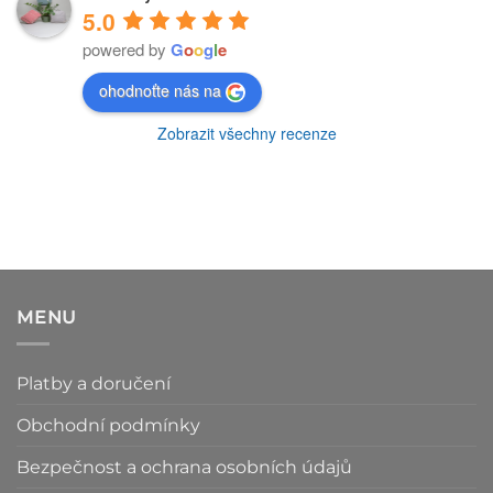
5.0
powered by
G
o
o
g
l
e
ohodnoťte nás na
Zobrazit všechny recenze
MENU
Platby a doručení
Obchodní podmínky
Bezpečnost a ochrana osobních údajů