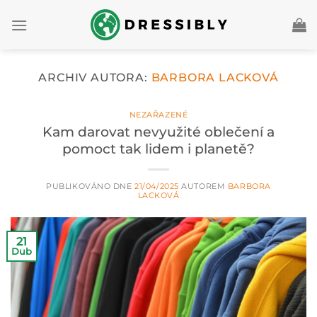
Přeskočit
na
obsah
ARCHIV AUTORA:
BARBORA LACKOVÁ
NEZAŘAZENÉ
Kam darovat nevyužité oblečení a
pomoct tak lidem i planetě?
PUBLIKOVÁNO DNE
21/04/2025
AUTOREM
BARBORA
LACKOVÁ
21
Dub