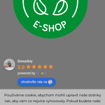
Dressibly
5.0
powered by
G
o
o
g
l
e
ohodnoťte nás na
Používáme cookie, abychom mohli upravit naše stránky
tak, aby vám co nejvíce vyhovovaly. Pokud budete naše