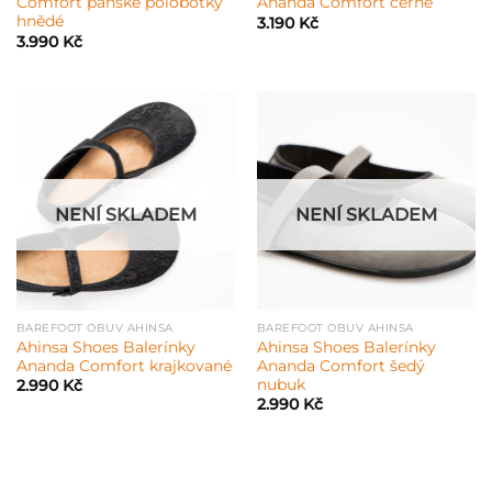
Comfort pánské polobotky
Ananda Comfort černé
hnědé
3.190
Kč
3.990
Kč
NENÍ SKLADEM
NENÍ SKLADEM
BAREFOOT OBUV AHINSA
BAREFOOT OBUV AHINSA
Ahinsa Shoes Balerínky
Ahinsa Shoes Balerínky
Ananda Comfort krajkované
Ananda Comfort šedý
nubuk
2.990
Kč
2.990
Kč