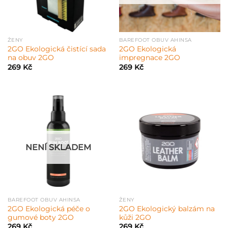
ŽENY
BAREFOOT OBUV AHINSA
2GO Ekologická čistící sada
2GO Ekologická
na obuv 2GO
impregnace 2GO
269
Kč
269
Kč
NENÍ SKLADEM
BAREFOOT OBUV AHINSA
ŽENY
2GO Ekologická péče o
2GO Ekologický balzám na
gumové boty 2GO
kůži 2GO
269
Kč
269
Kč