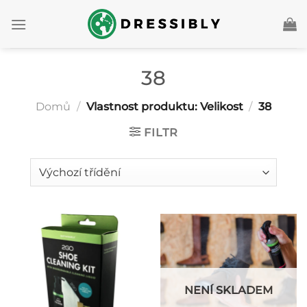
Přeskočit
na
obsah
38
Domů
/
Vlastnost produktu: Velikost
/
38
FILTR
NENÍ SKLADEM