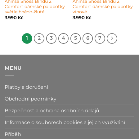
Ahinsa Shoes Bindu 2
Ahinsa Shoes Bindu 2
Comfort dámské polobotky
Comfort dámské polobotky
světle hnědo-žluté
vínové
3.990
Kč
3.990
Kč
1
2
3
4
5
6
7
MENU
Platby a doručení
Obchodní podmínky
Bezpečnost a ochrana osobních údajů
Informace o souborech cookies a jejich využívání
Příběh