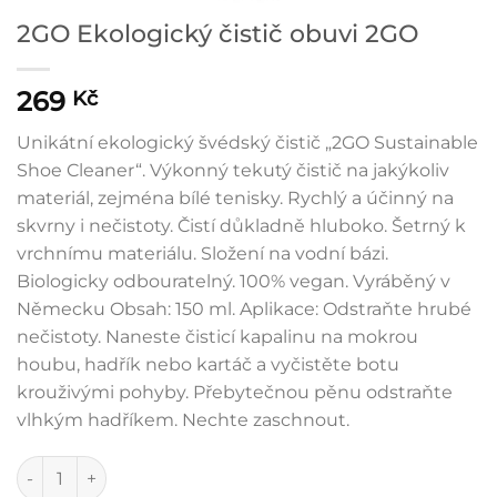
2GO Ekologický čistič obuvi 2GO
269
Kč
Unikátní ekologický švédský čistič „2GO Sustainable
Shoe Cleaner“. Výkonný tekutý čistič na jakýkoliv
materiál, zejména bílé tenisky. Rychlý a účinný na
skvrny i nečistoty. Čistí důkladně hluboko. Šetrný k
vrchnímu materiálu. Složení na vodní bázi.
Biologicky odbouratelný. 100% vegan. Vyráběný v
Německu Obsah: 150 ml. Aplikace: Odstraňte hrubé
nečistoty. Naneste čisticí kapalinu na mokrou
houbu, hadřík nebo kartáč a vyčistěte botu
krouživými pohyby. Přebytečnou pěnu odstraňte
vlhkým hadříkem. Nechte zaschnout.
2GO Ekologický čistič obuvi 2GO množství