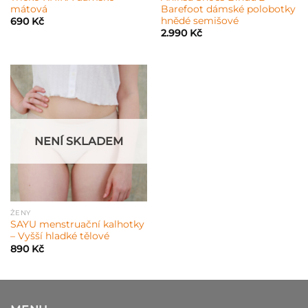
mátová
Barefoot dámské polobotky
hnědé semišové
690
Kč
2.990
Kč
NENÍ SKLADEM
ŽENY
SAYU menstruační kalhotky
– Vyšší hladké tělové
890
Kč