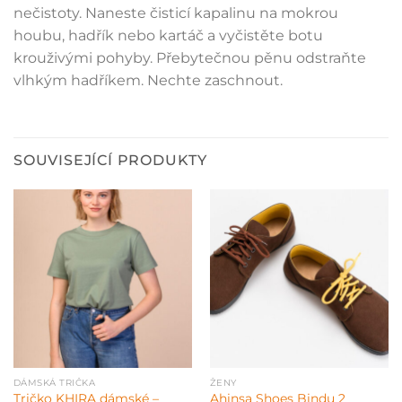
nečistoty. Naneste čisticí kapalinu na mokrou
houbu, hadřík nebo kartáč a vyčistěte botu
krouživými pohyby. Přebytečnou pěnu odstraňte
vlhkým hadříkem. Nechte zaschnout.
SOUVISEJÍCÍ PRODUKTY
DÁMSKÁ TRIČKA
ŽENY
Tričko KHIRA dámské –
Ahinsa Shoes Bindu 2