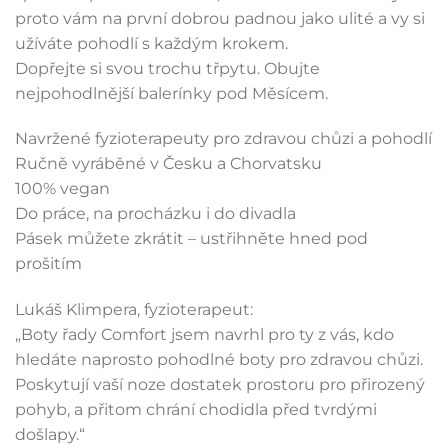
proto vám na první dobrou padnou jako ulité a vy si
užíváte pohodlí s každým krokem.
Dopřejte si svou trochu třpytu. Obujte
nejpohodlnější balerínky pod Měsícem.
Navržené fyzioterapeuty pro zdravou chůzi a pohodlí
Ručně vyráběné v Česku a Chorvatsku
100% vegan
Do práce, na procházku i do divadla
Pásek můžete zkrátit – ustřihněte hned pod
prošitím
Lukáš Klimpera, fyzioterapeut:
„Boty řady Comfort jsem navrhl pro ty z vás, kdo
hledáte naprosto pohodlné boty pro zdravou chůzi.
Poskytují vaší noze dostatek prostoru pro přirozený
pohyb, a přitom chrání chodidla před tvrdými
došlapy.“