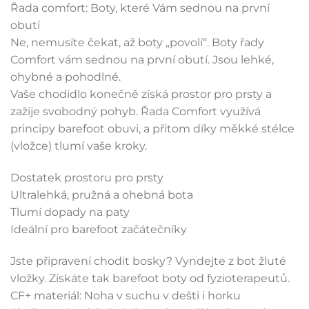
Řada comfort: Boty, které Vám sednou na první
obutí
Ne, nemusíte čekat, až boty „povolí“. Boty řady
Comfort vám sednou na první obutí. Jsou lehké,
ohybné a pohodlné.
Vaše chodidlo konečně získá prostor pro prsty a
zažije svobodný pohyb. Řada Comfort využívá
principy barefoot obuvi, a přitom díky měkké stélce
(vložce) tlumí vaše kroky.
Dostatek prostoru pro prsty
Ultralehká, pružná a ohebná bota
Tlumí dopady na paty
Ideální pro barefoot začátečníky
Jste připravení chodit bosky? Vyndejte z bot žluté
vložky. Získáte tak barefoot boty od fyzioterapeutů.
CF+ materiál: Noha v suchu v dešti i horku