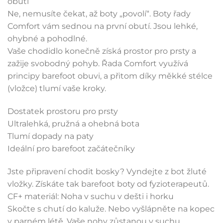
obutí
Ne, nemusíte čekat, až boty „povolí“. Boty řady
Comfort vám sednou na první obutí. Jsou lehké,
ohybné a pohodlné.
Vaše chodidlo konečně získá prostor pro prsty a
zažije svobodný pohyb. Řada Comfort využívá
principy barefoot obuvi, a přitom díky měkké stélce
(vložce) tlumí vaše kroky.
Dostatek prostoru pro prsty
Ultralehká, pružná a ohebná bota
Tlumí dopady na paty
Ideální pro barefoot začátečníky
Jste připravení chodit bosky? Vyndejte z bot žluté
vložky. Získáte tak barefoot boty od fyzioterapeutů.
CF+ materiál: Noha v suchu v dešti i horku
Skočte s chutí do kaluže. Nebo vyšlápněte na kopec
v parném létě. Vaše nohy zůstanou v suchu.