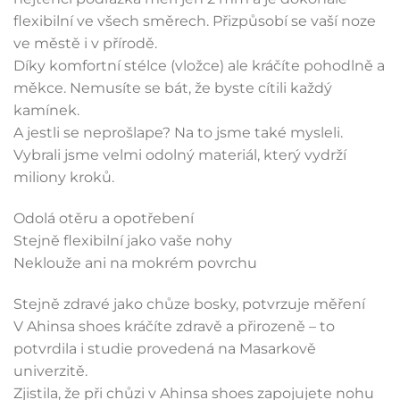
flexibilní ve všech směrech. Přizpůsobí se vaší noze
ve městě i v přírodě.
Díky komfortní stélce (vložce) ale kráčíte pohodlně a
měkce. Nemusíte se bát, že byste cítili každý
kamínek.
A jestli se neprošlape? Na to jsme také mysleli.
Vybrali jsme velmi odolný materiál, který vydrží
miliony kroků.
Odolá otěru a opotřebení
Stejně flexibilní jako vaše nohy
Neklouže ani na mokrém povrchu
Stejně zdravé jako chůze bosky, potvrzuje měření
V Ahinsa shoes kráčíte zdravě a přirozeně – to
potvrdila i studie provedená na Masarkově
univerzitě.
Zjistila, že při chůzi v Ahinsa shoes zapojujete nohu