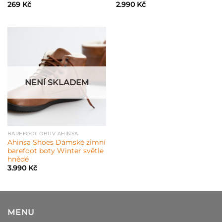
269
Kč
2.990
Kč
NENÍ SKLADEM
BAREFOOT OBUV AHINSA
Ahinsa Shoes Dámské zimní
barefoot boty Winter světle
hnědé
3.990
Kč
MENU