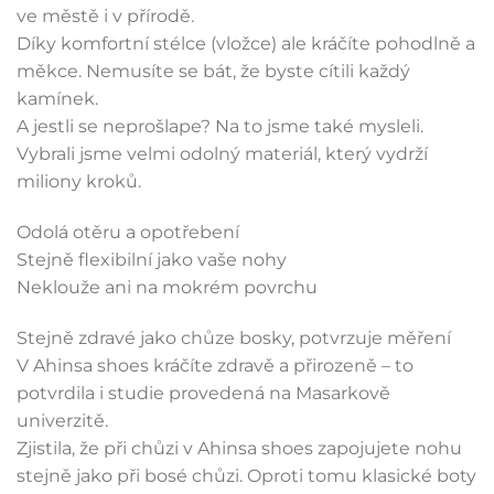
ve městě i v přírodě.
Díky komfortní stélce (vložce) ale kráčíte pohodlně a
měkce. Nemusíte se bát, že byste cítili každý
kamínek.
A jestli se neprošlape? Na to jsme také mysleli.
Vybrali jsme velmi odolný materiál, který vydrží
miliony kroků.
Odolá otěru a opotřebení
Stejně flexibilní jako vaše nohy
Neklouže ani na mokrém povrchu
Stejně zdravé jako chůze bosky, potvrzuje měření
V Ahinsa shoes kráčíte zdravě a přirozeně – to
potvrdila i studie provedená na Masarkově
univerzitě.
Zjistila, že při chůzi v Ahinsa shoes zapojujete nohu
stejně jako při bosé chůzi. Oproti tomu klasické boty