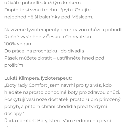
užíváte pohodlí s každým krokem.
Dopřejte si svou trochu třpytu. Obujte
nejpohodlnější balerínky pod Měsícem.
Navržené fyzioterapeuty pro zdravou chůzi a pohodlí
Ručně vyráběné v Česku a Chorvatsku
100% vegan
Do práce, na procházku i do divadla
Pásek můžete zkrátit – ustřihněte hned pod
prošitím
Lukáš Klimpera, fyzioterapeut:
„Boty řady Comfort jsem navrhl pro ty z vás, kdo
hledáte naprosto pohodlné boty pro zdravou chůzi.
Poskytují vaší noze dostatek prostoru pro přirozený
pohyb, a přitom chrání chodidla před tvrdými
došlapy.“
Řada comfort: Boty, které Vám sednou na první