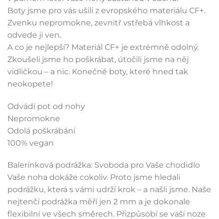
Boty jsme pro vás ušili z evropského materiálu CF+.
Zvenku nepromokne, zevnitř vstřebá vlhkost a
odvede ji ven.
A co je nejlepší? Materiál CF+ je extrémně odolný.
Zkoušeli jsme ho poškrábat, útočili jsme na něj
vidličkou – a nic. Konečně boty, které hned tak
neokopete!
Odvádí pot od nohy
Nepromokne
Odolá poškrábání
100% vegan
Balerínková podrážka: Svoboda pro Vaše chodidlo
Vaše noha dokáže cokoliv. Proto jsme hledali
podrážku, která s vámi udrží krok – a našli jsme. Naše
nejtenčí podrážka měří jen 2 mm a je dokonale
flexibilní ve všech směrech. Přizpůsobí se vaší noze