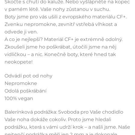
Skočte s chutí do kaluže. Nebo vyšlápněte na kopec
v parném létě. Vaše nohy zůstanou v suchu.
Boty jsme pro vás ušili z evropského materiálu CF+.
Zvenku nepromokne, zevnitř vstřebá vlhkost a
odvede ji ven.
A co je nejlepší? Materiál CF+ je extrémně odolný.
Zkoušeli jsme ho poškrábat, útočili jsme na něj
vidličkou – a nic. Konečně boty, které hned tak
neokopete!
Odvádí pot od nohy
Nepromokne
Odolá poškrábání
100% vegan
Balerínková podrážka: Svoboda pro Vaše chodidlo
Vaše noha dokáže cokoliv. Proto jsme hledali
podrážku, která s vámi udrží krok – a našli jsme. Naše
nejtenčí podrážka měří jen 2 mm a je dokonale