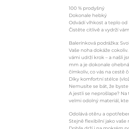
100 % prodyšný
Dokonale hebký
Odvádí vlhkost a teplo od
Čistěte citlivě a vydrží vá
Balerínková podrážka: Sv
Vaše noha dokáže cokoliv. 
vámi udrží krok – a našli 
mm a je dokonale ohebná.
čímkoliv, co vás na cestě č
Díky komfortní stélce (vl
Nemusíte se bát, že byste 
A jestli se neprošlape? Na 
velmi odolný materiál, kte
Odolává otěru a opotřebe
Stejně flexibilní jako vaše
Dobře drží i na mokrém p