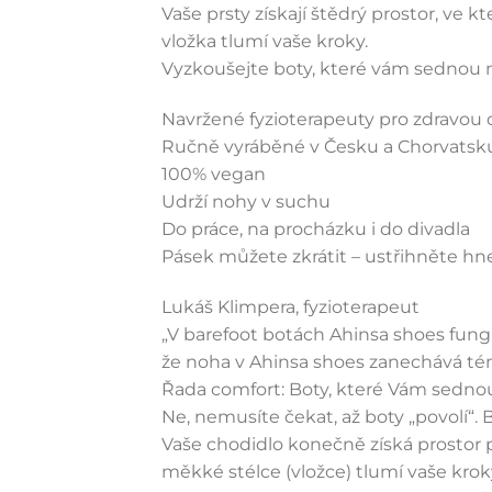
Vaše prsty získají štědrý prostor, v
vložka tlumí vaše kroky.
Vyzkoušejte boty, které vám sednou n
Navržené fyzioterapeuty pro zdravou 
Ručně vyráběné v Česku a Chorvatsk
100% vegan
Udrží nohy v suchu
Do práce, na procházku i do divadla
Pásek můžete zkrátit – ustřihněte hn
Lukáš Klimpera, fyzioterapeut
„V barefoot botách Ahinsa shoes fungu
že noha v Ahinsa shoes zanechává tém
Řada comfort: Boty, které Vám sednou
Ne, nemusíte čekat, až boty „povolí“.
Vaše chodidlo konečně získá prostor p
měkké stélce (vložce) tlumí vaše krok