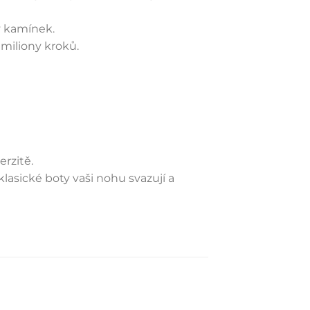
ý kamínek.
 miliony kroků.
rzitě.
lasické boty vaši nohu svazují a