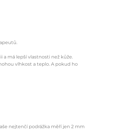
rapeutů.
ii a má lepší vlastnosti než kůže.
ohou vlhkost a teplo. A pokud ho
 Naše nejtenčí podrážka měří jen 2 mm