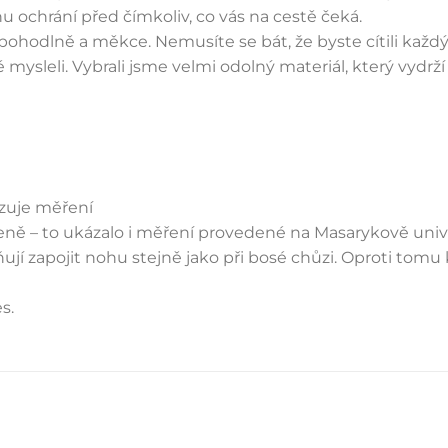
u ochrání před čímkoliv, co vás na cestě čeká.
e pohodlně a měkce. Nemusíte se bát, že byste cítili každ
 mysleli. Vybrali jsme velmi odolný materiál, který vydrží
rzuje měření
zeně – to ukázalo i měření provedené na Masarykově unive
jí zapojit nohu stejně jako při bosé chůzi. Oproti tomu k
s.