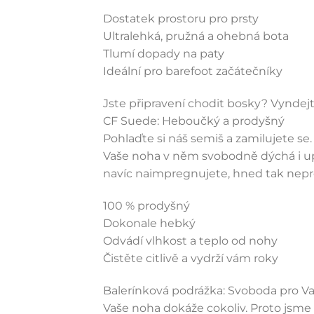
Dostatek prostoru pro prsty
Ultralehká, pružná a ohebná bota
Tlumí dopady na paty
Ideální pro barefoot začátečníky
Jste připravení chodit bosky? Vyndejte
CF Suede: Heboučký a prodyšný
Pohlaďte si náš semiš a zamilujete se. 
Vaše noha v něm svobodně dýchá i up
navíc naimpregnujete, hned tak nep
100 % prodyšný
Dokonale hebký
Odvádí vlhkost a teplo od nohy
Čistěte citlivě a vydrží vám roky
Balerínková podrážka: Svoboda pro V
Vaše noha dokáže cokoliv. Proto jsme 