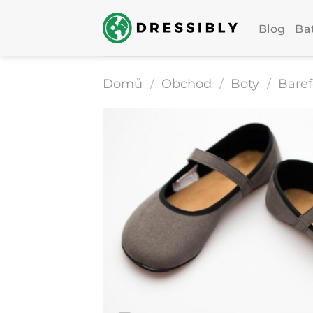
Přeskočit
na
Blog
Ba
obsah
Domů
/
Obchod
/
Boty
/
Baref