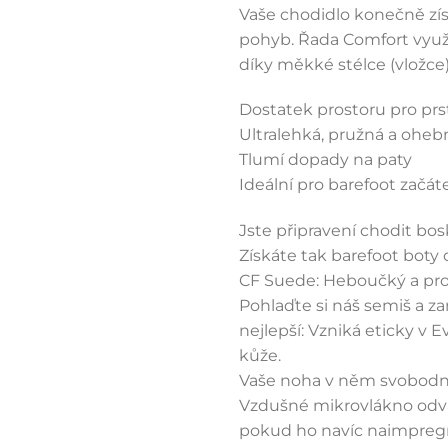
Vaše chodidlo konečně zís
pohyb. Řada Comfort využí
díky měkké stélce (vložce)
Dostatek prostoru pro prs
Ultralehká, pružná a oheb
Tlumí dopady na paty
Ideální pro barefoot začát
Jste připravení chodit bos
Získáte tak barefoot boty 
CF Suede: Heboučký a pr
Pohlaďte si náš semiš a zam
nejlepší: Vzniká eticky v E
kůže.
Vaše noha v něm svobodně
Vzdušné mikrovlákno odvá
pokud ho navíc naimpreg