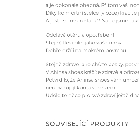
a je dokonale ohebná. Přitom vaši noh
Díky komfortní stélce (vložce) kráčít
A jestli se neprošlape? Na to jsme také
Odolává otěru a opotřebení
Stejně flexibilní jako vaše nohy
Dobře drží i na mokrém povrchu
Stejně zdravé jako chůze bosky, potv
V Ahinsa shoes kráčíte zdravě a přiro
Potvrdilo, že Ahinsa shoes vám umožňu
nedovolují jí kontakt se zemí.
Udělejte něco pro své zdraví ještě dne
SOUVISEJÍCÍ PRODUKTY