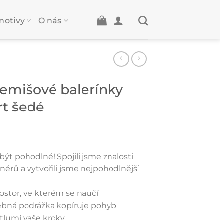
motivy
O nás
emišové balerínky
t šedé
být pohodlné! Spojili jsme znalosti
gnérů a vytvořili jsme nejpohodlnější
rostor, ve kterém se naučí
bná podrážka kopíruje pohyb
tlumí vaše kroky.