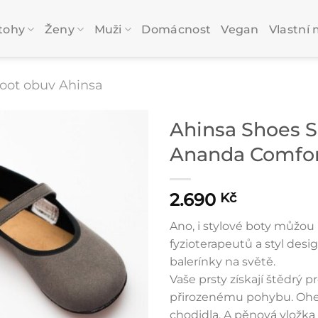
tohy
Ženy
Muži
Domácnost
Vegan
Vlastní 
oot obuv Ahinsa
Ahinsa Shoes S
Ananda Comfor
2.690
Kč
Ano, i stylové boty můžou 
fyzioterapeutů a styl desi
balerínky na světě.
Vaše prsty získají štědrý p
přirozenému pohybu. Ohe
chodidla. A pěnová vložka 