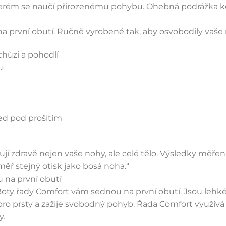
e kterém se naučí přirozenému pohybu. Ohebná podrážka 
a první obutí. Ručně vyrobené tak, aby osvobodily vaše 
chůzi a pohodlí
u
ed pod prošitím
jí zdravě nejen vaše nohy, ale celé tělo. Výsledky měřen
ěř stejný otisk jako bosá noha.“
 na první obutí
 Boty řady Comfort vám sednou na první obutí. Jsou lehk
ro prsty a zažije svobodný pohyb. Řada Comfort využívá 
y.