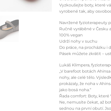
Vyzkoušejte boty, které v
vyrobené tak, aby osvobod
Navržené fyzioterapeuty p
Ručně vyráběné v Česku 
100% vegan
Udrží nohy v suchu
Do práce, na procházku i d
Pásek můžete zkrátit – us
Lukáš Klimpera, fyziotera
„V barefoot botách Ahinsa
nohy, ale celé tělo. Výsle
prokázaly, že noha v Ahin
jako bosá noha.“
Řada comfort: Boty, které
Ne, nemusíte čekat, až bo
sednou na první obutí. Js