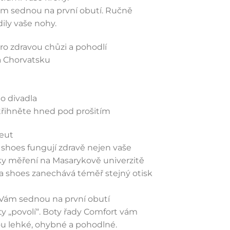
ám sednou na první obutí. Ručně
ily vaše nohy.
ro zdravou chůzi a pohodlí
a Chorvatsku
o divadla
třihněte hned pod prošitím
peut
 shoes fungují zdravě nejen vaše
dky měření na Masarykově univerzitě
sa shoes zanechává téměř stejný otisk
 Vám sednou na první obutí
ty „povolí“. Boty řady Comfort vám
ou lehké, ohybné a pohodlné.