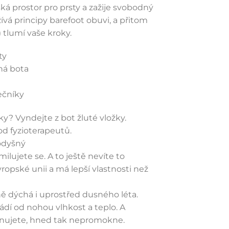
ká prostor pro prsty a zažije svobodný
vá principy barefoot obuvi, a přitom
 tlumí vaše kroky.
ty
ná bota
ečníky
ky? Vyndejte z bot žluté vložky.
od fyzioterapeutů.
odyšný
ilujete se. A to ještě nevíte to
vropské unii a má lepší vlastnosti než
 dýchá i uprostřed dusného léta.
dí od nohou vlhkost a teplo. A
nujete, hned tak nepromokne.