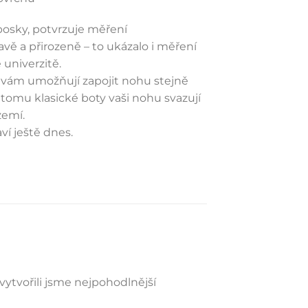
bosky, potvrzuje měření
avě a přirozeně – to ukázalo i měření
univerzitě.
s vám umožňují zapojit nohu stejně
i tomu klasické boty vaši nohu svazují
zemí.
ví ještě dnes.
 vytvořili jsme nejpohodlnější