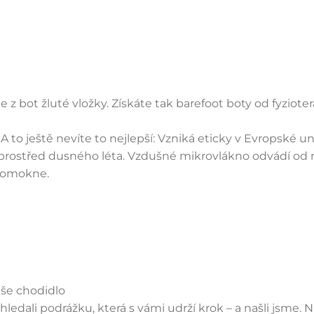
 z bot žluté vložky. Získáte tak barefoot boty od fyziote
A to ještě nevíte to nejlepší: Vzniká eticky v Evropské un
rostřed dusného léta. Vzdušné mikrovlákno odvádí od n
romokne.
aše chodidlo
hledali podrážku, která s vámi udrží krok – a našli jsme.