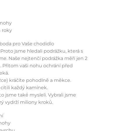
 nohy
m roky
oboda pro Vaše chodidlo
Proto jsme hledali podrážku, která s
jsme. Naše nejtenčí podrážka měří jen 2
 Přitom vaši nohu ochrání před
eká.
ožce) kráčíte pohodlně a měkce.
cítili každý kamínek.
to jsme také mysleli. Vybrali jsme
rý vydrží miliony kroků.
ní
 nohy
ovrchu