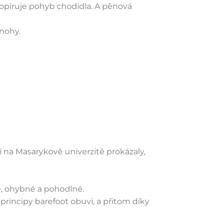
kopíruje pohyb chodidla. A pěnová
nohy.
í na Masarykově univerzitě prokázaly,
é, ohybné a pohodlné.
principy barefoot obuvi, a přitom díky