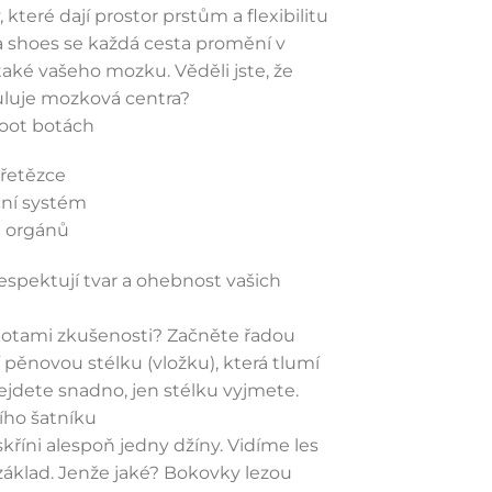
které dají prostor prstům a flexibilitu
a shoes se každá cesta promění v
ké vašeho mozku. Věděli jste, že
luje mozková centra?
foot botách
 řetězce
ční systém
h orgánů
respektují tvar a ohebnost vašich
botami zkušenosti? Začněte řadou
í pěnovou stélku (vložku), která tlumí
ejdete snadno, jen stélku vyjmete.
ího šatníku
skříni alespoň jedny džíny. Vidíme les
 základ. Jenže jaké? Bokovky lezou