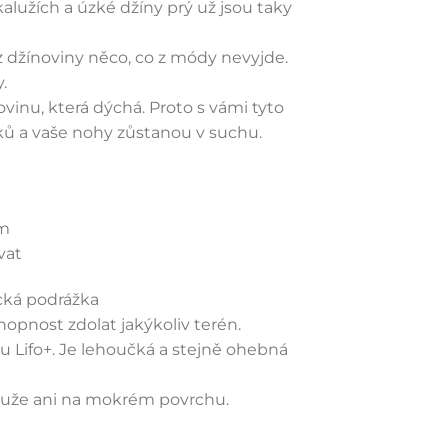
kalužích a úzké džíny prý už jsou taky
z džínoviny něco, co z módy nevyjde.
.
vinu, která dýchá. Proto s vámi tyto
ků a vaše nohy zůstanou v suchu.
ám
vat
cká podrážka
pnost zdolat jakýkoliv terén.
u Lifo+. Je lehoučká a stejně ohebná
louže ani na mokrém povrchu.