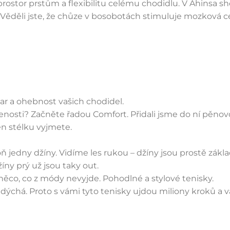
 prostor prstům a flexibilitu celému chodidlu. V Ahinsa
Věděli jste, že chůze v bosobotách stimuluje mozková c
var a ohebnost vašich chodidel.
osti? Začněte řadou Comfort. Přidali jsme do ní pěnovou
en stélku vyjmete.
oň jedny džíny. Vidíme les rukou – džíny jsou prostě zákl
íny prý už jsou taky out.
 něco, co z módy nevyjde. Pohodlné a stylové tenisky.
 dýchá. Proto s vámi tyto tenisky ujdou miliony kroků a