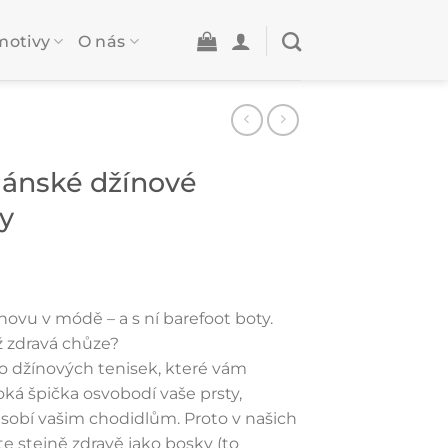
motivy
O nás
Pánské džínové
ky
znovu v módě – a s ní barefoot boty.
ež zdravá chůze?
 do džínových tenisek, které vám
oká špička osvobodí vaše prsty,
sobí vašim chodidlům. Proto v našich
e stejně zdravě jako bosky (to