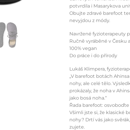
potvrdila i Masarykova univ
Obujte zdravé barefoot te
nevyjdou z módy.
Navržené fyzioterapeuty p
Ručně vyráběné v Česku 
100% vegan
Do práce i do přírody
Lukáš Klimpera, fyziotera
„V barefoot botách Ahinsa
nohy, ale celé tělo. Výsle
prokázaly, že noha v Ahin
jako bosá noha.“
Řada barefoot: osvoboďte
Všimli jste si, že klasické 
nohy? Drtí vás jako svěrák,
zujete.