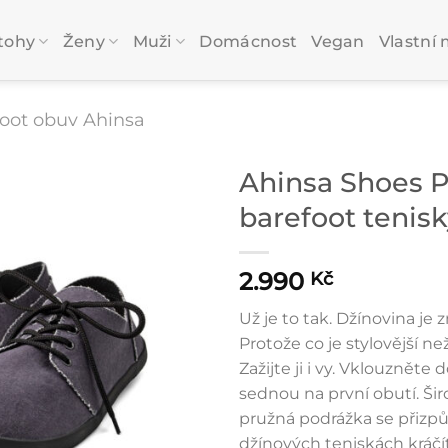
tohy
Ženy
Muži
Domácnost
Vegan
Vlastní 
oot obuv Ahinsa
Ahinsa Shoes 
barefoot tenis
2.990
Kč
Už je to tak. Džínovina je 
Protože co je stylovější n
Zažijte ji i vy. Vklouzněte
sednou na první obutí. Šir
pružná podrážka se přizpů
džínových teniskách kráčít