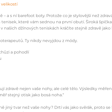
velikostí
 – a s ní barefoot boty. Protože co je stylovější než zdra
ch tenisek, které vám sednou na první obutí. Široká špičk
v našich džínových teniskách kráčíte stejně zdravě jako 
zioterapeutů. Ty nikdy nevyjdou z módy.
chůzi a pohodlí
u
jí zdravě nejen vaše nohy, ale celé tělo. Výsledky měřen
ěř stejný otisk jako bosá noha.“
lně jiný tvar než vaše nohy? Drtí vás jako svěrák, proto se 