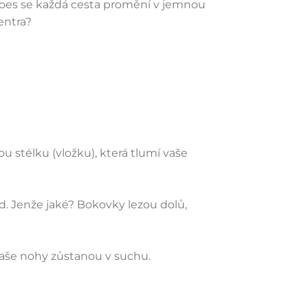
 shoes se každá cesta promění v jemnou
entra?
 stélku (vložku), která tlumí vaše
ad. Jenže jaké? Bokovky lezou dolů,
 vaše nohy zůstanou v suchu.