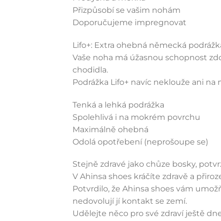
Přizpůsobí se vašim nohám
Doporučujeme impregnovat
Lifo+: Extra ohebná německá podrážk
Vaše noha má úžasnou schopnost zdola
chodidla.
Podrážka Lifo+ navíc neklouže ani na
Tenká a lehká podrážka
Spolehlivá i na mokrém povrchu
Maximálně ohebná
Odolá opotřebení (neprošoupe se)
Stejně zdravé jako chůze bosky, potv
V Ahinsa shoes kráčíte zdravě a přiro
Potvrdilo, že Ahinsa shoes vám umožňu
nedovolují jí kontakt se zemí.
Udělejte něco pro své zdraví ještě dne