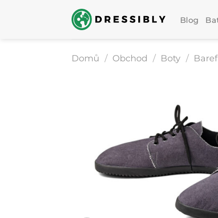
Přeskočit
na
Blog
Ba
obsah
Domů
/
Obchod
/
Boty
/
Baref