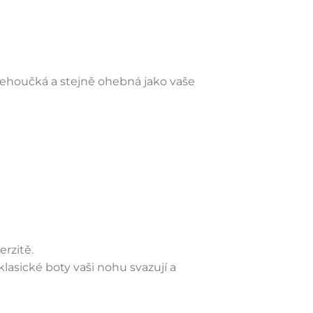
 lehoučká a stejně ohebná jako vaše
rzitě.
lasické boty vaši nohu svazují a