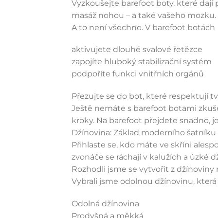
Vyzkoušejte barefoot boty, které dají
masáž nohou – a také vašeho mozku. 
A to není všechno. V barefoot botách
aktivujete dlouhé svalové řetězce
zapojíte hluboký stabilizační systém
podpoříte funkci vnitřních orgánů
Přezujte se do bot, které respektují t
Ještě nemáte s barefoot botami zkušen
kroky. Na barefoot přejdete snadno, j
Džínovina: Základ moderního šatníku
Přihlaste se, kdo máte ve skříni alesp
zvonáče se ráchají v kalužích a úzké dž
Rozhodli jsme se vytvořit z džínoviny
Vybrali jsme odolnou džínovinu, která
Odolná džínovina
Prodyšná a měkká