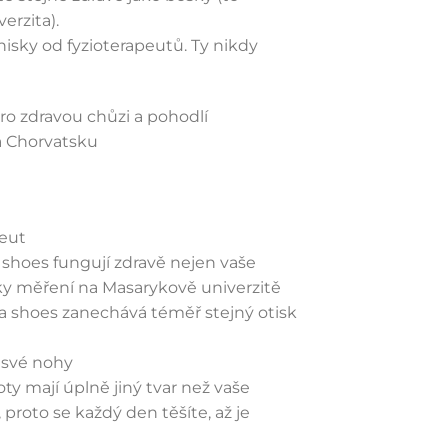
erzita).
nisky od fyzioterapeutů. Ty nikdy
ro zdravou chůzi a pohodlí
a Chorvatsku
peut
 shoes fungují zdravě nejen vaše
dky měření na Masarykově univerzitě
sa shoes zanechává téměř stejný otisk
 své nohy
boty mají úplně jiný tvar než vaše
 proto se každý den těšíte, až je