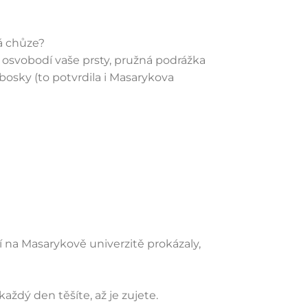
vá chůze?
a osvobodí vaše prsty, pružná podrážka
bosky (to potvrdila i Masarykova
í na Masarykově univerzitě prokázaly,
každý den těšíte, až je zujete.