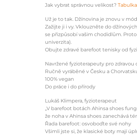
Jak vybrat správnou velikost?
Tabulka 
Už je to tak. Džínovina je znovu v módě
Zažijte ji i vy. Vklouzněte do džínový
se přizpůsobí vašim chodidlům. Proto 
univerzita).
Obujte zdravé barefoot tenisky od fy
Navržené fyzioterapeuty pro zdravou 
Ručně vyráběné v Česku a Chorvatsk
100% vegan
Do práce i do přírody
Lukáš Klimpera, fyzioterapeut
„V barefoot botách Ahinsa shoes fungu
že noha v Ahinsa shoes zanechává tém
Řada barefoot: osvoboďte své nohy
Všimli jste si, že klasické boty mají úp