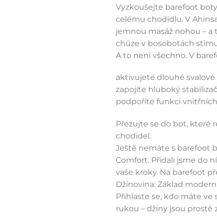
Vyzkoušejte barefoot boty, 
celému chodidlu. V Ahins
jemnou masáž nohou – a ta
chůze v bosobotách stimu
A to není všechno. V bare
aktivujete dlouhé svalové
zapojíte hluboký stabiliza
podpoříte funkci vnitřníc
Přezujte se do bot, které 
chodidel.
Ještě nemáte s barefoot 
Comfort. Přidali jsme do n
vaše kroky. Na barefoot př
Džínovina: Základ modern
Přihlaste se, kdo máte ve 
rukou – džíny jsou prostě