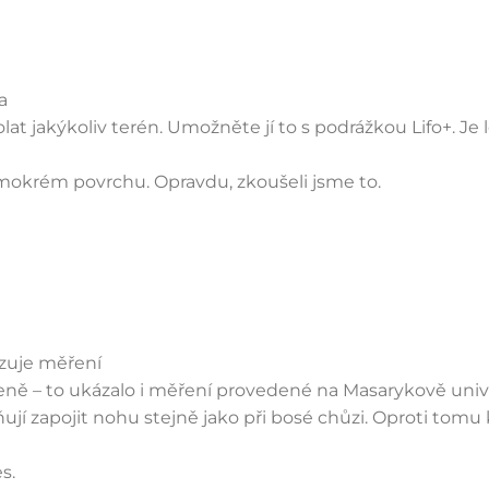
a
t jakýkoliv terén. Umožněte jí to s podrážkou Lifo+. Je
 mokrém povrchu. Opravdu, zkoušeli jsme to.
rzuje měření
zeně – to ukázalo i měření provedené na Masarykově unive
jí zapojit nohu stejně jako při bosé chůzi. Oproti tomu k
s.