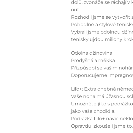
dolů, zvonáče se ráchají v 
out.
Rozhodli jsme se vytvořit 
Pohodlné a stylové tenisky
Vybrali jsme odolnou džíno
tenisky ujdou miliony kro
Odolná džínovina
Prodyšná a měkká
Přizpůsobí se vašim noh
Doporučujeme impregno
Lifo+: Extra ohebná něme
Vaše noha má úžasnou scho
Umožněte jí to s podrážko
jako vaše chodidla.
Podrážka Lifo+ navíc nek
Opravdu, zkoušeli jsme to.