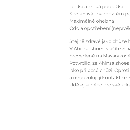
Tenká a lehká podrážka
Spolehlivá i na mokrém p
Maximálně ohebná
Odolá opotřebení (neproš
Stejně zdravé jako chůze 
V Ahinsa shoes kráčíte zdr
provedené na Masarykově 
Potvrdilo, že Ahinsa shoe
jako při bosé chůzi. Oprot
a nedovolují jí kontakt se 
Udělejte něco pro své zdra