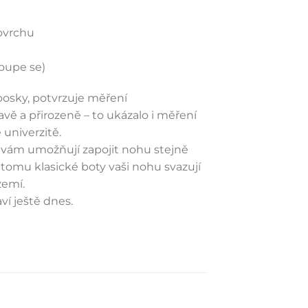
ovrchu
oupe se)
bosky, potvrzuje měření
avě a přirozeně – to ukázalo i měření
univerzitě.
s vám umožňují zapojit nohu stejně
i tomu klasické boty vaši nohu svazují
zemí.
ví ještě dnes.