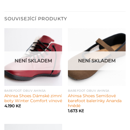
SOUVISEJÍCÍ PRODUKTY
NENÍ SKLADEM
NENÍ SKLADEM
BAREFOOT OBUV AHINSA
BAREFOOT OBUV AHINSA
Ahinsa Shoes Dámské zimní
Ahinsa Shoes Semišové
boty Winter Comfort vínové
barefoot balerínky Ananda
hnědé
4.190
Kč
1.673
Kč