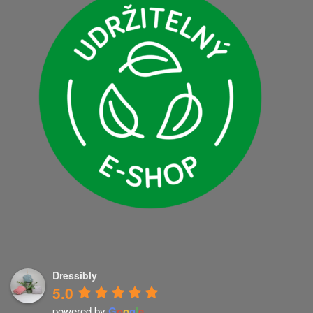
Dressibly
5.0
powered by
G
o
o
g
l
e