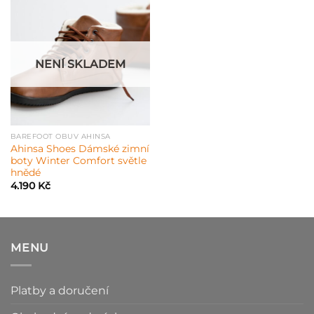
NENÍ SKLADEM
BAREFOOT OBUV AHINSA
Ahinsa Shoes Dámské zimní
boty Winter Comfort světle
hnědé
4.190
Kč
MENU
Platby a doručení