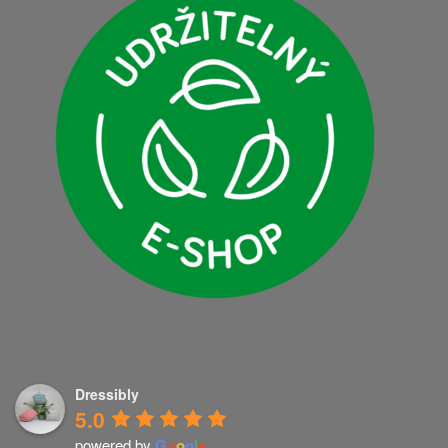
Dressibly
5.0
powered by
G
o
o
g
l
e