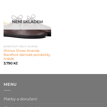
NENÍ SKLADEM
BAREFOOT OBUV AHINSA
Ahinsa Shoes Ananda
Barefoot dámské polobotky
hnědé
3.790
Kč
MENU
Platby a doručení