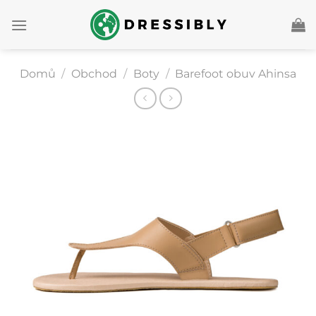
Přeskočit
na
obsah
Domů
/
Obchod
/
Boty
/
Barefoot obuv Ahinsa